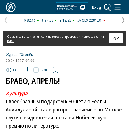
Коммерсантъ
Вход
$ 82,16
€ 94,83
¥ 12,23
IMOEX 2281,31
Предыдущая
С
страница
с
Оставаясь на сайте, вы соглашаетесь с
правилами использования
ОК
куки
Журнал "Огонёк"
20.04.1997, 00:00
131
5 мин.
БРАВО, АПРЕЛЬ!
Культура
С
воеобразным подарком к 60-летию Беллы
Ахмадулиной стали распространяемые по Москве
слухи о выдвижении поэта на Нобелевскую
премию по литературе.