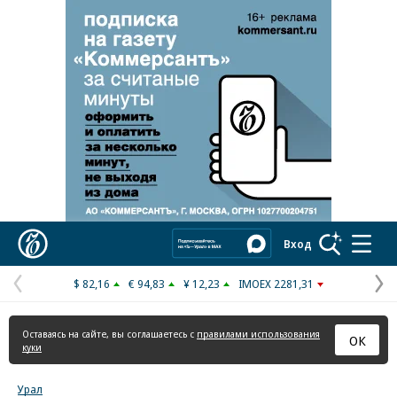
Реклама в «Ъ» www.kommersant.ru/ad
Коммерсантъ
Вход
$ 82,16
€ 94,83
¥ 12,23
IMOEX 2281,31
Предыдущая
С
страница
с
Оставаясь на сайте, вы соглашаетесь с
правилами использования
ОК
куки
Урал