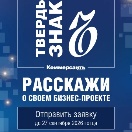
(IPIECA). В компании считают, что участие в этих
организациях будет способствовать освоению
лучших мировых практик в области
промышленной безопасности, охраны
окружающей среды и социальной
ответственности.
«Интерфакс»