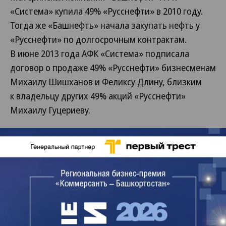
«Система» купила 49% «Русснефти» в 2010 году.
Тогда же «Башнефть» начала закупать нефть у
«Русснефти» по долгосрочным контрактам.
В июне 2013 года АФК «Система» подписала
договор о продаже 49% «Русснефти» бизнесменам
Михаилу Шишханов и Феликсу Длину, близким
к владельцу других 49% акций «Русснефти»
Михаилу Гуцериеву.
«Башнефть» также сообщила, что на собрании
акционеров будет рассмотрен вопрос об участии
компании в Международной ассоциации
производителей нефти и газа (OGP)
и Международной ассоциации представителей
нефтегазовой промышленности по охране
окружающей среды и социальным вопросам