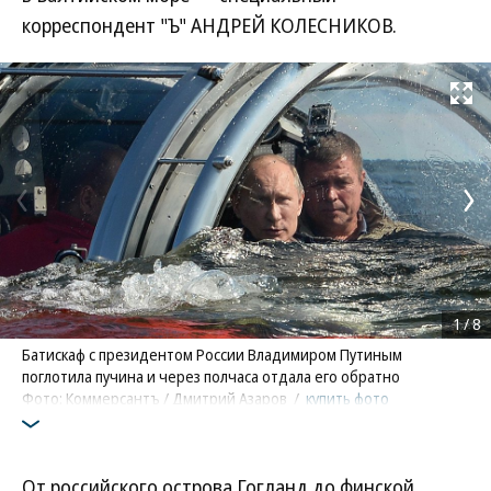
корреспондент "Ъ" АНДРЕЙ КОЛЕСНИКОВ.
Развернуть на
1
/
8
Батискаф с президентом России Владимиром Путиным
поглотила пучина и через полчаса отдала его обратно
Фото: Коммерсантъ / Дмитрий Азаров
/
купить фото
От российского острова Гогланд до финской