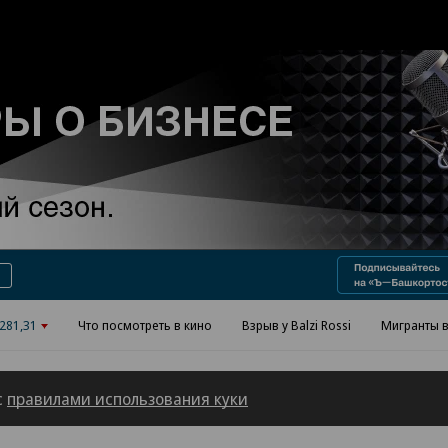
Реклама в «Ъ» www.kommersant.ru/ad
281,31
Что посмотреть в кино
Взрыв у Balzi Rossi
Мигранты в
с
правилами использования куки