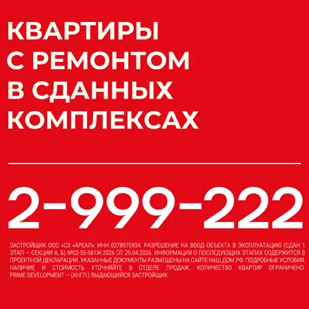
», которого выбрали новым проектировщиком,
льству нового терминала. Подготовив проект
жен сдать к ноябрю 2014 года, то есть
года (см. „Ъ“ от 19 июня). По данным «Спарк-
 (ранее ООО «Строительное управление Старый
07 года. Юридическим владельцем компании
Динара Хабибуллина, до этого им являлся
Финансовой отчетности «Промстройкомплект» не