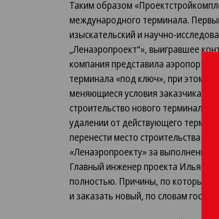
Таким образом «Проектстройкомпл
международного терминала. Первым
изыскательский и научно-исследов
„Ленаэропроект“», выигравшее конт
компания представила аэропорту г
терминала «под ключ», при этом е
меняющиеся условия заказчика. Ре
строительство нового терминала в
удалении от действующего терминал
перенести место строительства в 
«Ленаэропроекту» за выполнение ра
Главный инженер проекта Илья Зуев
полностью. Причины, по которым за
и заказать новый, по словам господ