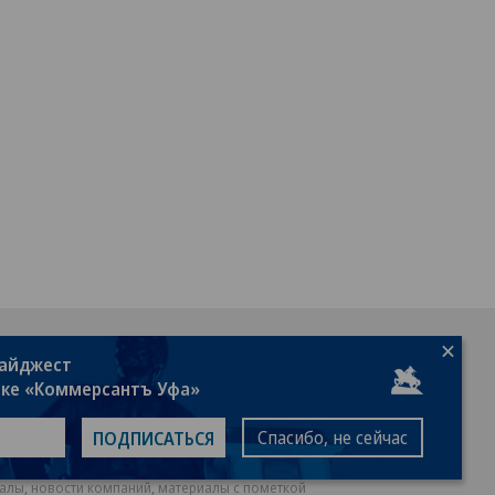
18+
дайджест
лке «Коммерсантъ Уфа»
Спасибо, не сейчас
ПОДПИСАТЬСЯ
алы, новости компаний, материалы с пометкой