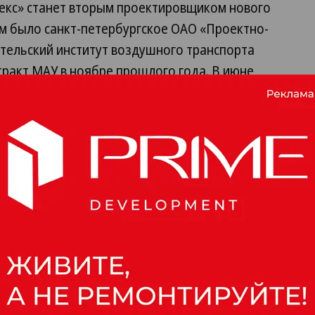
екс» станет вторым проектировщиком нового
 было санкт-петербургское ОАО «Проектно-
ательский институт воздушного транспорта
ракт МАУ в ноябре прошлого года. В июне
отовый комплексный проект строительства
й пришлось дважды «подгонять» проект под
гиональные власти сначала заказали
 поселке Локотки, в шестикилометровом
ьного комплекса, а затем переиграли, решив
пределы действующих терминалов.
бот МАУ заплатил по контракту 110 млн руб.
 сообщил „Ъ“, что сумма была оплачена
казчик решил отказаться от готового проекта
ина Зуева, ему неизвестны.