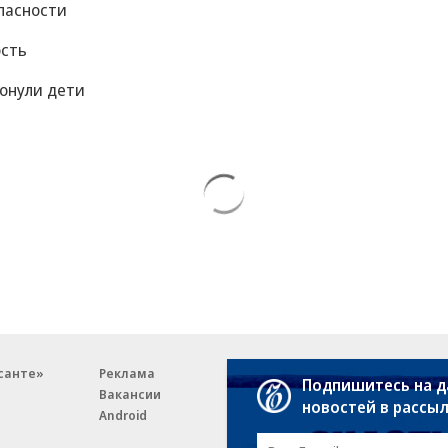
пасности
ость
тонули дети
санте»
Реклама
Обратная связь
Подпишитесь на 
Вакансии
Правовая информация
новостей в рассы
Android
E-mail рассылки