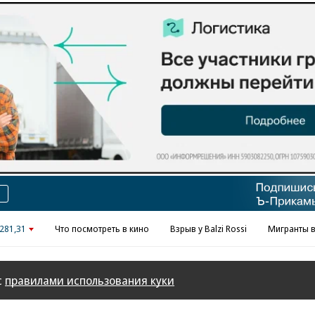
Реклама в «Ъ» www.kommersant.ru/ad
281,31
Что посмотреть в кино
Взрыв у Balzi Rossi
Мигранты в
с
правилами использования куки