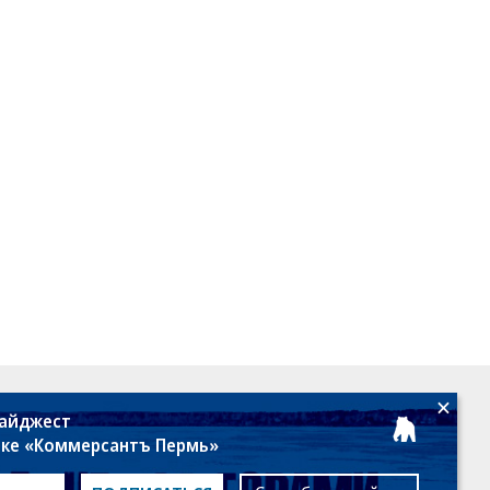
18+
дайджест
лке «Коммерсантъ Пермь»