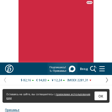
Реклама в «Ъ» www.kommersant.ru/ad
Коммерсантъ
Вход
$ 82,16
€ 94,83
¥ 12,24
IMOEX 2281,31
Предыдущая
С
страница
с
Оставаясь на сайте, вы соглашаетесь с
правилами использования
ОК
куки
Прикамье