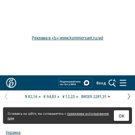
Реклама в «Ъ» www.kommersant.ru/ad
Коммерсантъ
Вход
$ 82,16
€ 94,83
¥ 12,23
IMOEX 2281,31
Предыдущая
С
страница
с
Оставаясь на сайте, вы соглашаетесь с
правилами использования
ОК
куки
Украина