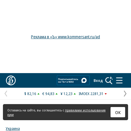
Реклама в «Ъ» www.kommersant.ru/ad
Коммерсантъ
Вход
$ 82,16
€ 94,83
¥ 12,23
IMOEX 2281,31
Предыдущая
С
страница
с
Оставаясь на сайте, вы соглашаетесь с
правилами использования
ОК
куки
Украина