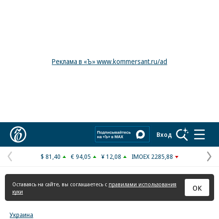
Реклама в «Ъ» www.kommersant.ru/ad
Коммерсантъ
Вход
$ 81,40
€ 94,05
¥ 12,08
IMOEX 2285,88
Предыдущая
С
страница
с
Оставаясь на сайте, вы соглашаетесь с
правилами использования
ОК
куки
Украина