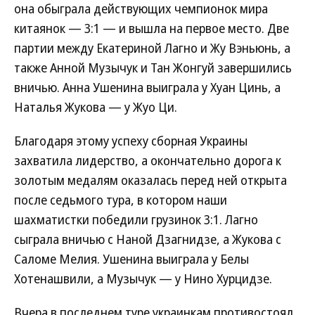
она обыграла действующих чемпионок мира
китаянок — 3:1 — и вышла на первое место. Две
партии между Екатериной Лагно и Жу Вэньюнь, а
также Анной Музычук и Тан Жонгуй завершились
вничью. Анна Ушенина выиграла у Хуан Цинь, а
Наталья Жукова — у Жуо Ци.
Благодаря этому успеху сборная Украины
захватила лидерство, а окончательно дорога к
золотым медалям оказалась перед ней открыта
после седьмого тура, в котором наши
шахматистки победили грузинок 3:1. Лагно
сыграла вничью с Наной Дзагнидзе, а Жукова с
Саломе Мелия. Ушенина выиграла у Белы
Хотенашвили, а Музычук — у Нино Хурцидзе.
Вчера в последнем туре украинкам противостоял