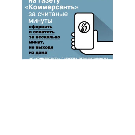
Благотворительный фонд
18+ реклама
О «Коммерсанте»
Android
Архив
Обратная связь
Контакты
Правовая информация
Реклама
E-mail рассылки