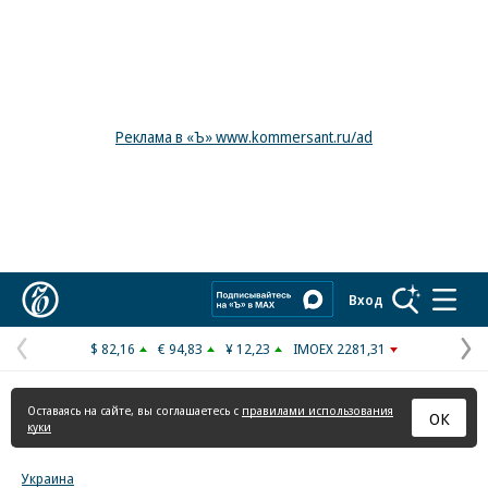
Реклама в «Ъ» www.kommersant.ru/ad
Коммерсантъ
Вход
$ 82,16
€ 94,83
¥ 12,23
IMOEX 2281,31
Предыдущая
С
страница
с
Оставаясь на сайте, вы соглашаетесь с
правилами использования
ОК
куки
Украина