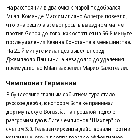
На расстоянии в два очка к Napoli подобрался
Milan. Команде Массимилиано Аллегри повезло,
что она решила все вопросы в выездном матче
против Genoa до того, как остаться на 66-й минуте
после удаления Кевина Константа в меньшинстве.
На 22-й минуте миланцев вывел вперед
Джампаоло Паццини, а незадолго до удаления
преимущество Milan закрепил Марио Балотелли.
Чемпионат Германии
В бундеслиге главным событием тура стало
рурское дерби, в котором Schalke принимал
дортмундскую Borussia, на прошлой неделе
разгромившую в Лиге чемпионов "Шахтер" со
счетом 3:0. Гельзенкирхенцы действовали против
команды Юргена Клоппа гораздо эффективнее,