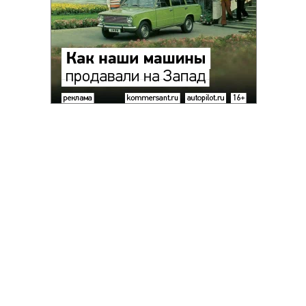
Благотворительный фонд
18+ реклама
О «Коммерсанте»
Android
Архив
Обратная связь
Контакты
Правовая информация
Реклама
E-mail рассылки
Вакансии