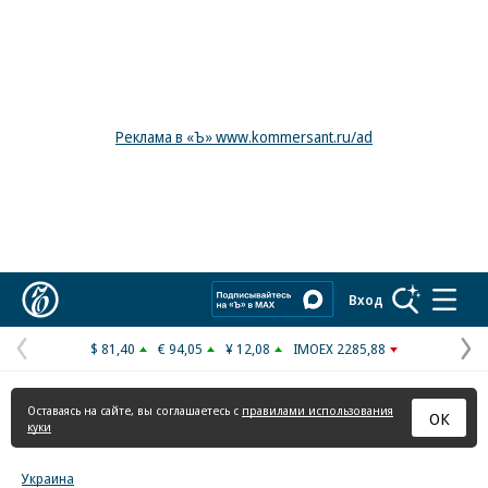
Реклама в «Ъ» www.kommersant.ru/ad
Коммерсантъ
Вход
$ 81,40
€ 94,05
¥ 12,08
IMOEX 2285,88
Предыдущая
С
страница
с
Оставаясь на сайте, вы соглашаетесь с
правилами использования
ОК
куки
Украина