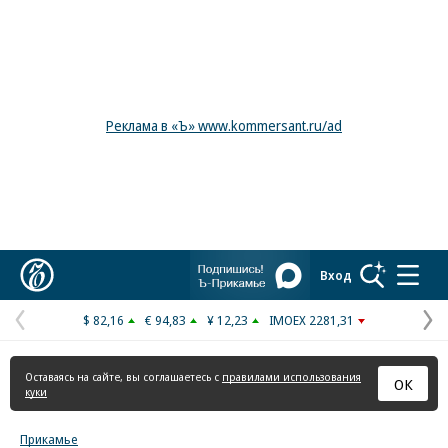
Реклама в «Ъ» www.kommersant.ru/ad
Коммерсантъ
Вход
$ 82,16
€ 94,83
¥ 12,23
IMOEX 2281,31
Предыдущая
С
страница
с
Оставаясь на сайте, вы соглашаетесь с
правилами использования
ОК
куки
Прикамье