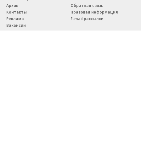
Архив
Обратная связь
Контакты
Правовая информация
Реклама
E-mail рассылки
Вакансии
18+
© АО «Коммерсантъ». 127006, Москва, Оружейный переулок д. 41,
тел. +7 (495) 797-69-70.
Сетевое издание «Коммерсантъ» (доменное имя сайта:
kommersant.ru) зарегистрировано Федеральной службой
по надзору в сфере связи, информационных технологий и массовых
коммуникаций (Роскомнадзор), регистрационный номер и дата
принятия решения о регистрации: серия
Эл № ФС77-76922
от 11 октября 2019 г.
Партнерские проекты/материалы, новости компаний, материалы
с пометкой «Промо» и «Официальное сообщение» опубликованы
на коммерческой основе.
На kommersant.ru применяются рекомендательные технологии.
Подробнее