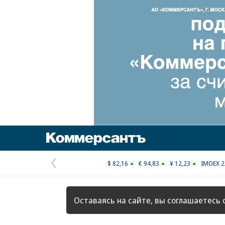
Коммерсантъ
$ 82,16
€ 94,83
¥ 12,23
IMOEX 2
Предыдущая
страница
Оставаясь на сайте, вы соглашаетесь 