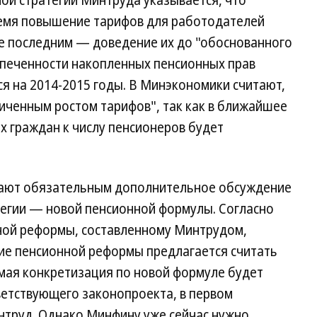
ой стратегии Минтруда указывается, что
емя повышение тарифов для работодателей
е последним — доведение их до "обоснованного
спеченности накопленных пенсионных прав
я на 2014-2015 годы. В Минэкономики считают,
иченным ростом тарифов", так как в ближайшее
 граждан к числу пенсионеров будет
ают обязательным дополнительное обсуждение
тегии — новой пенсионной формулы. Согласно
ной реформы, составленному Минтрудом,
е пенсионной реформы предлагается считать
мая конкретизация по новой формуле будет
ветствующего законопроекта, в первом
нтруд. Однако Минфину уже сейчас нужно