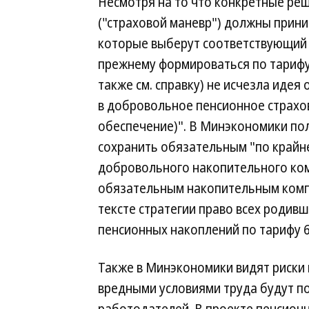
Несмотря на то что конкретные ре
("страховой маневр") должны прини
которые выберут соответствующий в
прежнему формироваться по тарифу 6
также см. справку) не исчезла иде
в добровольное пенсионное страхо
обеспечение)". В Минэкономики по
сохранить обязательным "по крайне
добровольного накопительного ком
обязательным накопительным компо
тексте стратегии право всех родив
пенсионных накоплений по тарифу 6
Также в Минэкономики видят риски 
вредными условиями труда будут п