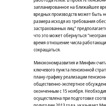
работодателей. В проекте пенсионн
запланированное на ближайшее вр
вредных производств может быть н
размера исходя из требования обе
застрахованных лиц" предполагаетс
что это может обернуться "неогран
время отношение числа работающих
сокращаться.
Минэкономразвития и Минфин счит
ключевого пункта пенсионной стра
плану-графику реализации пенсион
общественно-экспертное обсуждени
оконченным с 15 ноября. Необходи
осуществлена при подготовке соот
полугодии 2013 года, указывает Ми