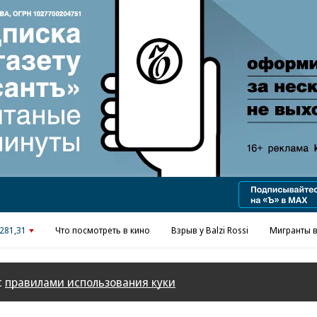
Реклама в «Ъ» www.kommersant.ru/ad
281,31
Что посмотреть в кино
Взрыв у Balzi Rossi
Мигранты в
с
правилами использования куки