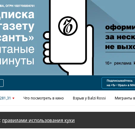
Реклама в «Ъ» www.kommersant.ru/ad
281,31
Что посмотреть в кино
Взрыв у Balzi Rossi
Мигранты в
с
правилами использования куки