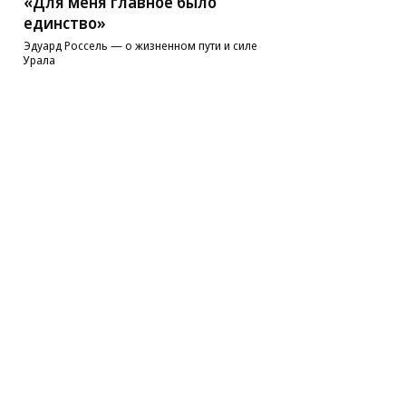
«Для меня главное было
единство»
Эдуард Россель — о жизненном пути и силе
Урала