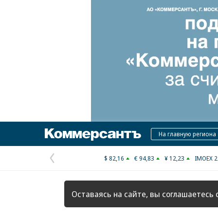
Коммерсантъ
На главную региона
$ 82,16
€ 94,83
¥ 12,23
IMOEX 2
Предыдущая
страница
Оставаясь на сайте, вы соглашаетесь 