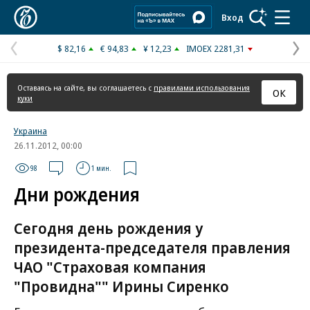
Коммерсантъ
Вход
$ 82,16
€ 94,83
¥ 12,23
IMOEX 2281,31
Предыдущая
С
страница
с
Оставаясь на сайте, вы соглашаетесь с
правилами использования
ОК
куки
Украина
26.11.2012, 00:00
98
1 мин.
Дни рождения
Сегодня день рождения у
президента-председателя правления
ЧАО "Страховая компания
"Провидна"" Ирины Сиренко