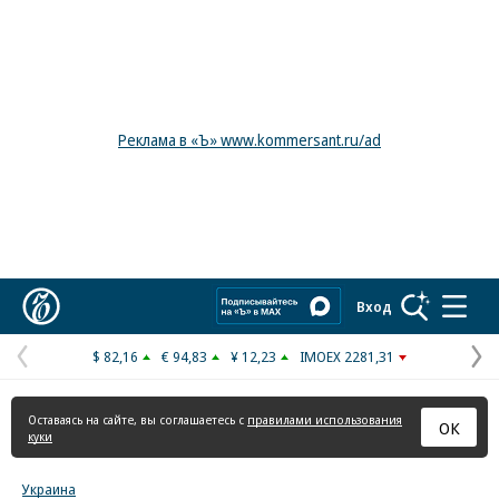
Реклама в «Ъ» www.kommersant.ru/ad
Коммерсантъ
Вход
$ 82,16
€ 94,83
¥ 12,23
IMOEX 2281,31
Предыдущая
С
страница
с
Оставаясь на сайте, вы соглашаетесь с
правилами использования
ОК
куки
Украина