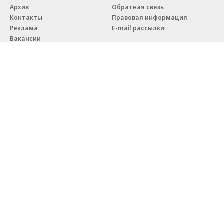
Благотворительный фонд
18+ реклама
О «Коммерсанте»
Android
Архив
Обратная связь
Контакты
Правовая информация
Реклама
E-mail рассылки
Вакансии
18+
© АО «Коммерсантъ». 127006, Москва, Оружейный переулок д. 41,
тел. +7 (495) 797-69-70.