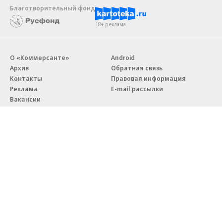
Благотворительный фонд
18+ реклама
О «Коммерсанте»
Android
Архив
Обратная связь
Контакты
Правовая информация
Реклама
E-mail рассылки
Вакансии
18+
© АО «Коммерсантъ». 127006, Москва, Оружейный переулок д. 41,
тел. +7 (495) 797-69-70.
Сетевое издание «Коммерсантъ» (доменное имя сайта:
kommersant.ru) зарегистрировано Федеральной службой
по надзору в сфере связи, информационных технологий и массовых
коммуникаций (Роскомнадзор), регистрационный номер и дата
принятия решения о регистрации: серия
Эл № ФС77-76922
от 11 октября 2019 г.