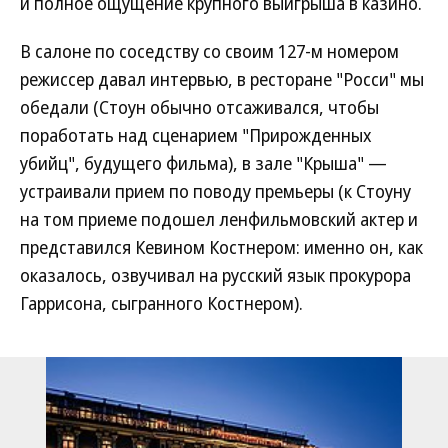
и полное ощущение крупного выигрыша в казино.
В салоне по соседству со своим 127-м номером
режиссер давал интервью, в ресторане "Росси" мы
обедали (Стоун обычно отсаживался, чтобы
поработать над сценарием "Прирожденных
убийц", будущего фильма), в зале "Крыша" —
устраивали прием по поводу премьеры (к Стоуну
на том приеме подошел ленфильмовский актер и
представился Кевином Костнером: именно он, как
оказалось, озвучивал на русский язык прокурора
Гаррисона, сыгранного Костнером).