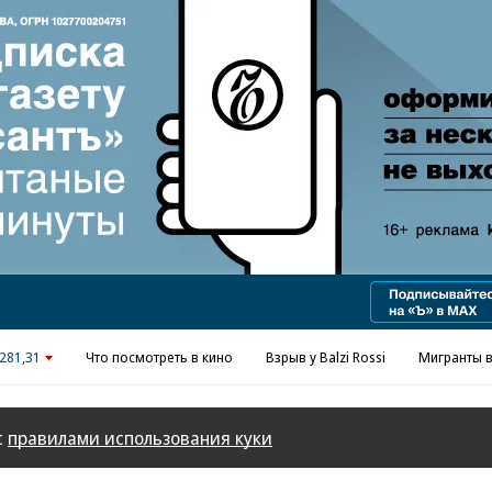
Реклама в «Ъ» www.kommersant.ru/ad
281,31
Что посмотреть в кино
Взрыв у Balzi Rossi
Мигранты в
с
правилами использования куки