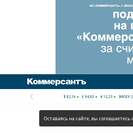
Коммерсантъ
$ 82,16
€ 94,83
¥ 12,23
IMOEX 2
Предыдущая
страница
Оставаясь на сайте, вы соглашаетесь 