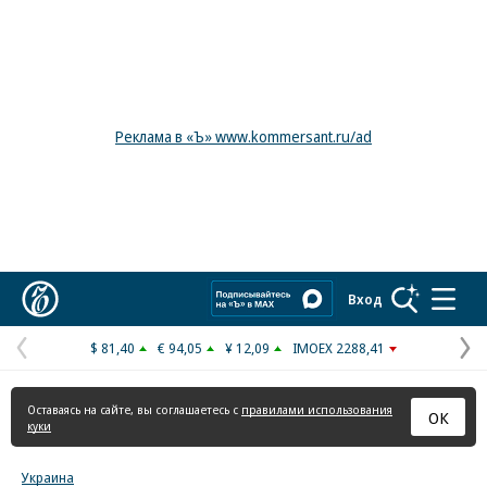
Реклама в «Ъ» www.kommersant.ru/ad
Коммерсантъ
Вход
$ 81,40
€ 94,05
¥ 12,09
IMOEX 2288,41
Предыдущая
С
страница
с
Оставаясь на сайте, вы соглашаетесь с
правилами использования
ОК
куки
Украина