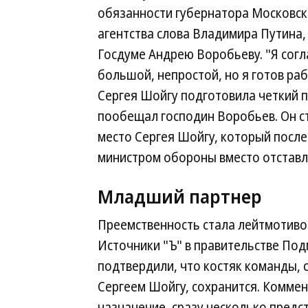
обязанности губернатора Московс
агентства слова Владимира Путина,
Госдуме Андрею Воробьеву. "Я согл
большой, непростой, но я готов ра
Сергея Шойгу подготовила четкий п
пообещал господин Воробьев. Он ст
место Сергея Шойгу, который после
министром обороны вместо отставл
Младший партнер
Преемственность стала лейтмотиво
Источники "Ъ" в правительстве По
подтвердили, что костяк команды,
Сергеем Шойгу, сохранится. Комме
назначение, сразу несколько предс