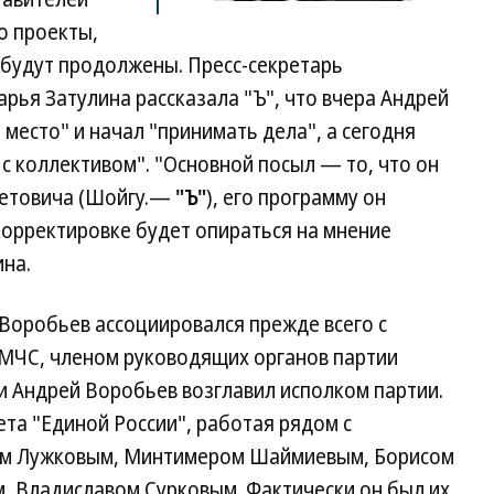
о проекты,
 будут продолжены. Пресс-секретарь
рья Затулина рассказала "Ъ", что вчера Андрей
место" и начал "принимать дела", а сегодня
 с коллективом". "Основной посыл — то, что он
гетовича (Шойгу.—
"Ъ"
), его программу он
 корректировке будет опираться на мнение
ина.
Воробьев ассоциировался прежде всего с
й МЧС, членом руководящих органов партии
и Андрей Воробьев возглавил исполком партии.
ета "Единой России", работая рядом с
м Лужковым, Минтимером Шаймиевым, Борисом
 Владиславом Сурковым. Фактически он был их