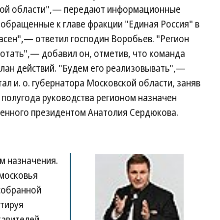
кой области",— передают информационные
 обращенные к главе фракции "Единая Россия" в
асен",— ответил господин Воробьев. "Регион
ботать",— добавил он, отметив, что команда
лан действий. "Будем его реализовывать",—
ал и. о. губернатора Московской области, заняв
 полугода руководства регионом назначен
енного президентом Анатолия Сердюкова.
м назначения.
дмосковья
 собранной
нтируя
тавителей