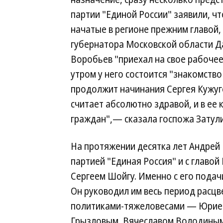
партии "Единой России" заявили, чт
начатые в регионе прежним главой,
губернатора Московской области Да
Воробьев "приехал на свое рабочее 
утром у него состоится "знакомство
продолжит начинания Сергея Кужу
считает абсолютно здравой, и в ее
граждан",— сказала госпожа Затул
На протяжении десятка лет Андрей 
партией "Единая Россия" и с главо
Сергеем Шойгу. Именно с его подач
Он руководил им весь период расцв
политиками-тяжеловесами — Юрие
Грызловым, Вячеславом Володиным,