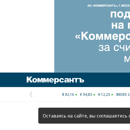
Коммерсантъ
$ 82,16
€ 94,83
¥ 12,23
IMOEX 2
Предыдущая
страница
Оставаясь на сайте, вы соглашаетесь 