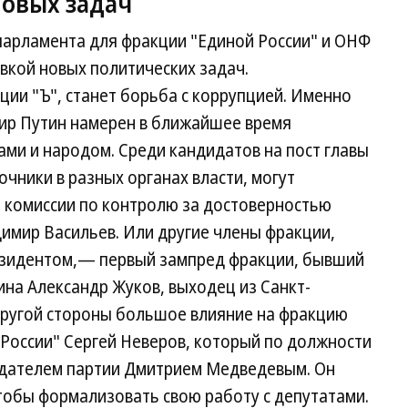
овых задач
парламента для фракции "Единой России" и ОНФ
овкой новых политических задач.
ции "Ъ", станет борьба с коррупцией. Именно
ир Путин намерен в ближайшее время
ами и народом. Среди кандидатов на пост главы
чники в разных органах власти, могут
ой комиссии по контролю за достоверностью
имир Васильев. Или другие члены фракции,
резидентом,— первый зампред фракции, бывший
на Александр Жуков, выходец из Санкт-
другой стороны большое влияние на фракцию
 России" Сергей Неверов, который по должности
едателем партии Дмитрием Медведевым. Он
тобы формализовать свою работу с депутатами.