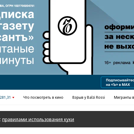
Реклама в «Ъ» www.kommersant.ru/ad
281,31
Что посмотреть в кино
Взрыв у Balzi Rossi
Мигранты в
с
правилами использования куки