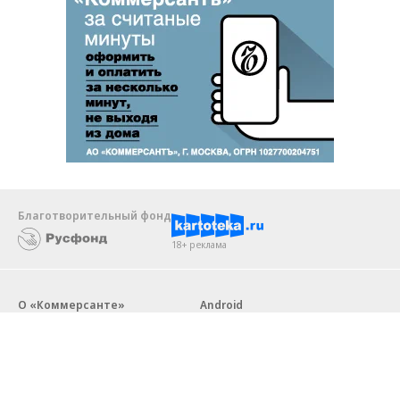
Благотворительный фонд
18+ реклама
О «Коммерсанте»
Android
Архив
Обратная связь
Контакты
Правовая информация
Реклама
E-mail рассылки
Вакансии