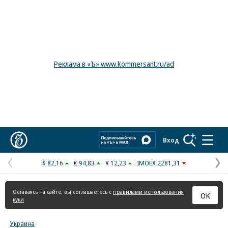
Реклама в «Ъ» www.kommersant.ru/ad
Коммерсантъ
Вход
$ 82,16
€ 94,83
¥ 12,23
IMOEX 2281,31
Предыдущая
С
страница
с
Оставаясь на сайте, вы соглашаетесь с
правилами использования
ОК
куки
Украина