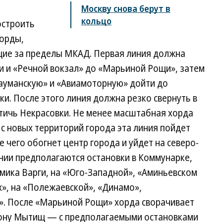
Москву снова берут в
кольцо
остроить
хорды,
щие за пределы МКАД. Первая линия должна
и и «Речной вокзал» до «Марьиной Рощи», затем
Бауманскую» и «Авиамоторную» дойти до
. После этого линия должна резко свернуть в
стичь Некрасовки. Не менее масштабная хорда
с новых территорий города эта линия пойдет
 чего обогнет центр города и уйдет на северо-
нии предполагаются остановки в Коммунарке,
мика Варги, на «Юго-Западной», «Аминьевском
х», на «Полежаевской», «Динамо»,
». После «Марьиной Рощи» хорда сворачивает
орону Мытищ — с предполагаемыми остановками