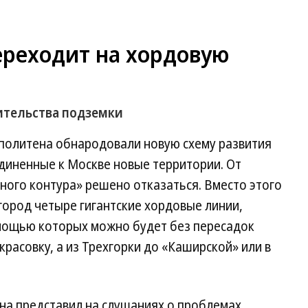
ереходит на хордовую
ительства подземки
политена обнародовали новую схему развития
диненные к Москве новые территории. От
ного контура» решено отказаться. Вместо этого
город четыре гигантские хордовые линии,
мощью которых можно будет без пересадок
красовку, а из Трехгорки до «Каширской» или в
на представил на слушаниях о проблемах