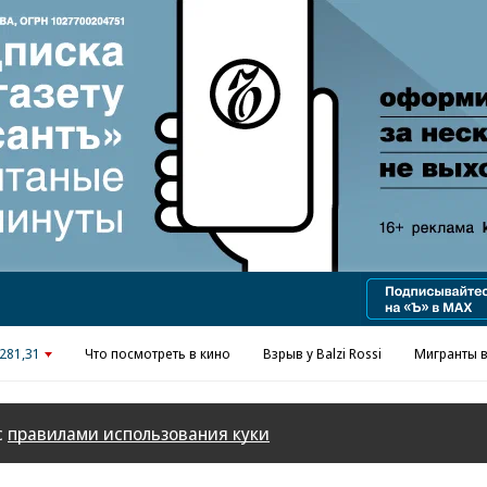
Реклама в «Ъ» www.kommersant.ru/ad
281,31
Что посмотреть в кино
Взрыв у Balzi Rossi
Мигранты в
с
правилами использования куки