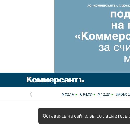
Коммерсантъ
$ 82,16
€ 94,83
¥ 12,23
IMOEX 2
Предыдущая
страница
Оставаясь на сайте, вы соглашаетесь 