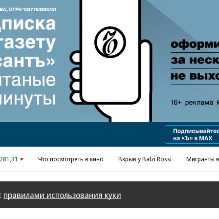
Реклама в «Ъ» www.kommersant.ru/ad
281,31
Что посмотреть в кино
Взрыв у Balzi Rossi
Мигранты в
с
правилами использования куки