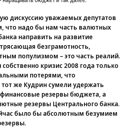
– наращивать бюджет и так далее.
ную дискуссию уважаемых депутатов
м, что надо бы нам часть валютных
банка направить на развитие
отрясающая безграмотность,
тным популизмом – это часть реалий.
 собственно кризис 2008 года только
альными потерями, что
 тот же Кудрин сумели удержать
 финансовые резервы бюджета, а
ютные резервы Центрального банка.
ейчас было бы абсолютным безумием
резервы.