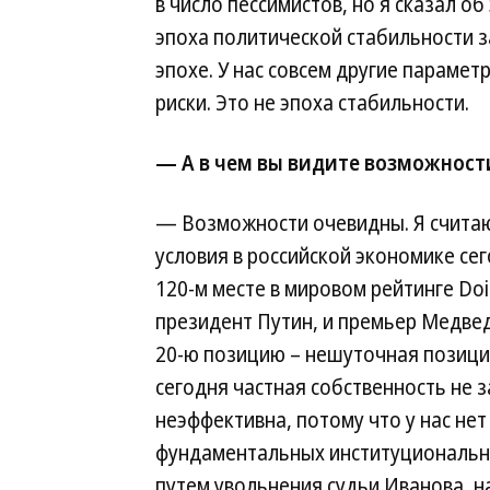
в число пессимистов, но я сказал об
эпоха политической стабильности 
эпохе. У нас совсем другие параме
риски. Это не эпоха стабильности.
— А в чем вы видите возможности
— Возможности очевидны. Я счита
условия в российской экономике се
120-м месте в мировом рейтинге Doi
президент Путин, и премьер Медведе
20-ю позицию – нешуточная позиция.
сегодня частная собственность не 
неэффективна, потому что у нас нет 
фундаментальных институциональны
путем увольнения судьи Иванова, н