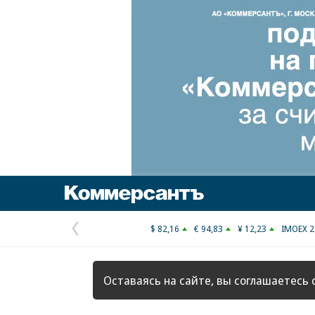
Коммерсантъ
$ 82,16
€ 94,83
¥ 12,23
IMOEX 2
Предыдущая
страница
Оставаясь на сайте, вы соглашаетесь 