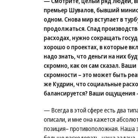
— Смотрите, целый ряд людей, в
премьер Шувалов, бывший минист
одном. Снова мир вступает в тур
продолжаться. Спад производства
расходах, нужно сокращать госу
хорошо о проектах, в которые вк
надо знать, что деньги на них бу
скромно, как он сам сказал. Ваши
скромности – это может быть реак
же Кудрин, что социальные расх
балансируется? Ваши ощущения —
— Всегда в этой сфере есть два типа
описали, и мне она кажется абсолю
позиция– противоположная. Наша з