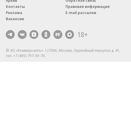
Архив
Обратная связь
Контакты
Правовая информация
Реклама
E-mail рассылки
Вакансии
18+
© АО «Коммерсантъ». 127006, Москва, Оружейный переулок д. 41,
тел. +7 (495) 797-69-70.
Сетевое издание «Коммерсантъ» (доменное имя сайта:
kommersant.ru) зарегистрировано Федеральной службой
по надзору в сфере связи, информационных технологий и массовых
коммуникаций (Роскомнадзор), регистрационный номер и дата
принятия решения о регистрации: серия
Эл № ФС77-76922
от 11 октября 2019 г.
Партнерские проекты/материалы, новости компаний, материалы
с пометкой «Промо» и «Официальное сообщение» опубликованы
на коммерческой основе.
На kommersant.ru применяются рекомендательные технологии.
Подробнее