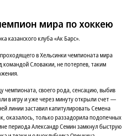
чемпион мира по хоккею
ка казанского клуба «Ак Барс».
 проходящего в Хельсинки чемпионата мира
 командой Словакии, не потерпев, таким
ажения.
у чемпионата, своего рода, сенсацию, выбив
ли в игру и уже через минуту открыли счет —
ей линии заставил капитулировать Семена
к, оказалось, только раззадорила подопечных
дине периода Александр Семин замкнул быструю
ка и тезки и одноклубника Овечкина.