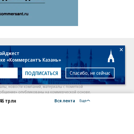
18+
дайджест
лке «Коммерсантъ Казань»
Спасибо, не сейчас
ПОДПИСАТЬСЯ
алы, новости компаний, материалы с пометкой
общение» опубликованы на коммерческой основе.
46 трлн
Вся лента
ся рекомендательные технологии.
Подробнее
Еще