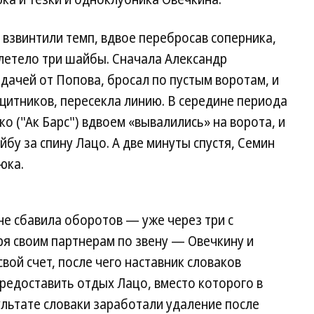
 взвинтили темп, вдвое перебросав соперника,
влетело три шайбы. Сначала Александр
ачей от Попова, бросал по пустым воротам, и
щитников, пересекла линию. В середине периода
о ("Ак Барс") вдвоем «вывалились» на ворота, и
бу за спину Лацо. А две минуты спустя, Семин
юка.
е сбавила оборотов — уже через три с
 своим партнерам по звену — Овечкину и
вой счет, после чего наставник словаков
редоставить отдых Лацо, вместо которого в
зультате словаки заработали удаление после