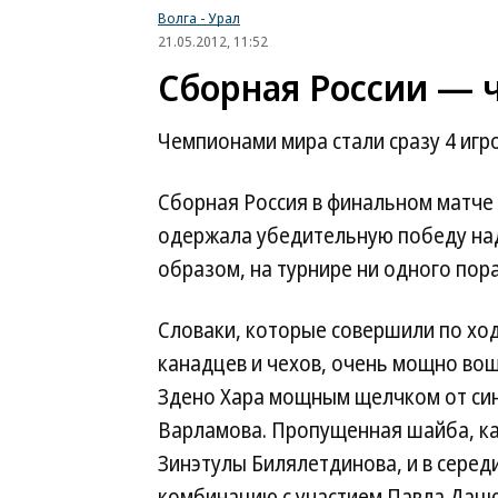
Волга - Урал
21.05.2012, 11:52
Сборная России — 
Чемпионами мира стали сразу 4 игро
Сборная Россия в финальном матче
одержала убедительную победу над
образом, на турнире ни одного пор
Словаки, которые совершили по ход
канадцев и чехов, очень мощно вош
Здено Хара мощным щелчком от син
Варламова. Пропущенная шайба, ка
Зинэтулы Билялетдинова, и в сере
комбинацию с участием Павла Дацю