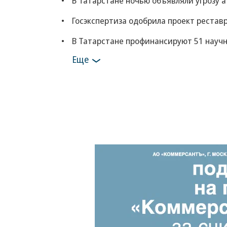
В Татарстане ночью объявляли угрозу а
Госэкспертиза одобрила проект рестав
В Татарстане профинансируют 51 научн
Еще