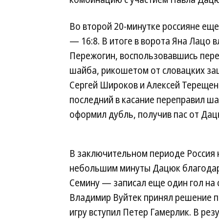
Во второй 20-минутке россияне еще
— 16:8. В итоге в ворота Яна Лацо 
Пережогин, воспользовавшись перед
шайба, рикошетом от словацких за
Сергей Широков и Алексей Терещенк
последний в касание переправил шай
оформил дубль, получив пас от Дац
В заключительном периоде Россия н
небольшим минуты Дацюк благодаря
Семину — записал еще один гол на с
Владимир Вуйтек принял решение п
игру вступил Петер Гамерлик. В ре