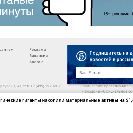
санте»
Реклама
Обратная связь
Подпишитесь на 
Вакансии
Правовая информация
новостей в рассы
Android
E-mail рассылки
реулок д. 41,
тел. +7 (495) 797-69-70.
Партнерские проекты/матери
«Промо» и «Официальное со
а: kommersant.ru) зарегистрировано
ические гиганты накопили материальные активы на $1,
нформационных технологий
На kommersant.ru применяют
ционный номер и дата принятия
1 октября 2019 г.