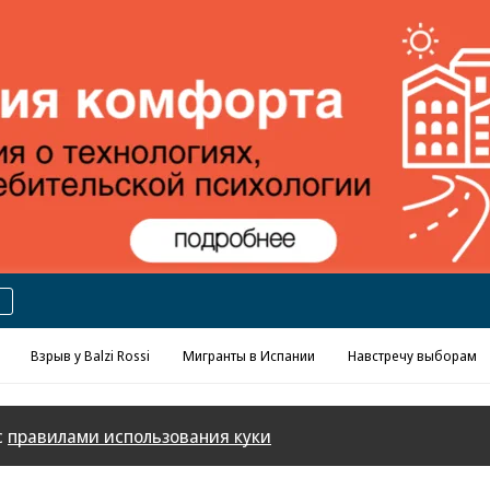
Реклама в «Ъ» www.kommersant.ru/ad
Взрыв у Balzi Rossi
Мигранты в Испании
Навстречу выборам
с
правилами использования куки