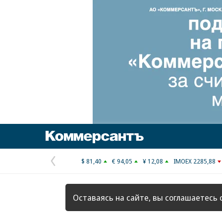
Коммерсантъ
$ 81,40
€ 94,05
¥ 12,08
IMOEX 2285,88
Предыдущая
страница
Оставаясь на сайте, вы соглашаетесь 