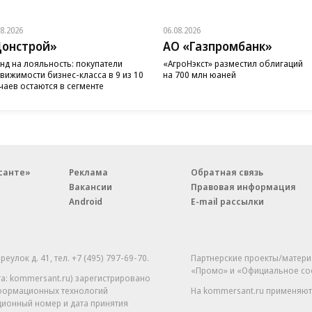
08.2026
06.08.2026
онстрой»
АО «Газпромбанк»
нд на лояльность: покупатели
«АгроНэкст» разместил облигаций
вижимости бизнес-класса в 9 из 10
на 700 млн юаней
чаев остаются в сегменте
санте»
Реклама
Обратная связь
Вакансии
Правовая информация
Android
E-mail рассылки
реулок д. 41,
тел. +7 (495) 797-69-70.
Партнерские проекты/матери
«Промо» и «Официальное со
а: kommersant.ru) зарегистрировано
нформационных технологий
На kommersant.ru применяют
ционный номер и дата принятия