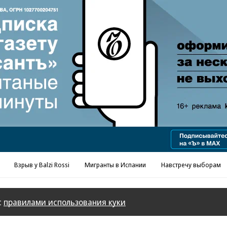
Реклама в «Ъ» www.kommersant.ru/ad
Взрыв у Balzi Rossi
Мигранты в Испании
Навстречу выборам
с
правилами использования куки