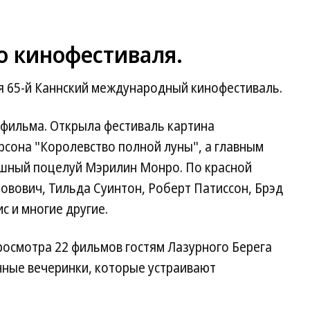
о кинофестиваля.
я 65-й Каннский международный кинофестиваль.
 фильма. Открыла фестиваль картина
рсона "Королевство полной луны", а главным
шный поцелуй Мэрилин Монро. По красной
вович, Тильда Суинтон, Роберт Патиссон, Брэд
с и многие другие.
осмотра 22 фильмов гостям Лазурного Берега
нные вечеринки, которые устраивают