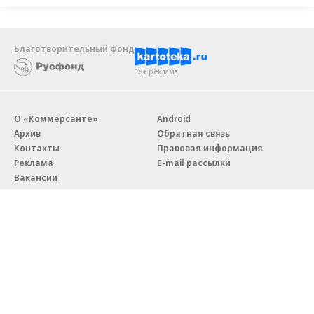
Благотворительный фонд
18+ реклама
О «Коммерсанте»
Android
Архив
Обратная связь
Контакты
Правовая информация
Реклама
E-mail рассылки
Вакансии
18+
© АО «Коммерсантъ». 127006, Москва, Оружейный переулок д. 41,
тел. +7 (495) 797-69-70.
Сетевое издание «Коммерсантъ» (доменное имя сайта:
kommersant.ru) зарегистрировано Федеральной службой
по надзору в сфере связи, информационных технологий и массовых