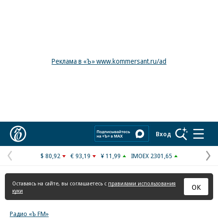
Реклама в «Ъ» www.kommersant.ru/ad
Коммерсантъ
Вход
$ 80,92
€ 93,19
¥ 11,99
IMOEX 2301,65
Предыдущая
С
страница
с
Оставаясь на сайте, вы соглашаетесь с
правилами использования
ОК
куки
Радио «Ъ FM»