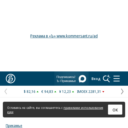
Реклама в «Ъ» www.kommersant.ru/ad
Коммерсантъ
Вход
$ 82,16
€ 94,83
¥ 12,23
IMOEX 2281,31
Предыдущая
С
страница
с
Оставаясь на сайте, вы соглашаетесь с
правилами использования
ОК
куки
Прикамье