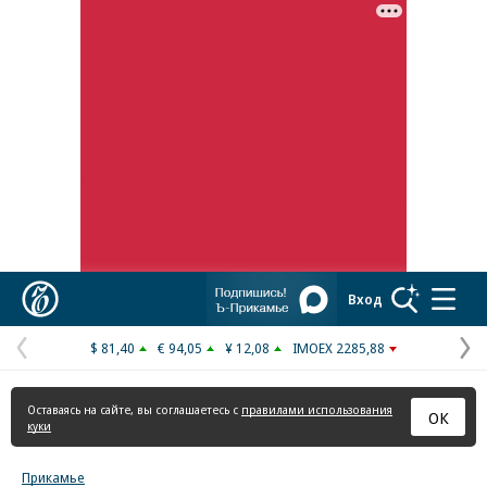
Реклама в «Ъ» www.kommersant.ru/ad
Коммерсантъ
Вход
$ 81,40
€ 94,05
¥ 12,08
IMOEX 2285,88
Предыдущая
С
страница
с
Оставаясь на сайте, вы соглашаетесь с
правилами использования
ОК
куки
Прикамье