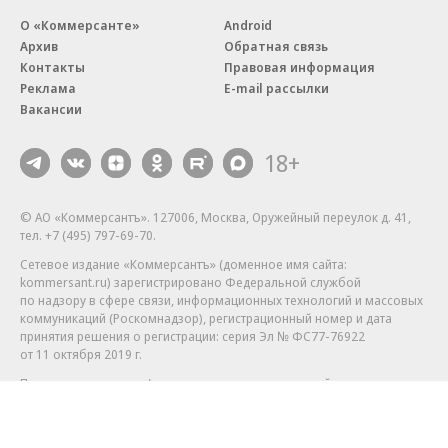
О «Коммерсанте»
Android
Архив
Обратная связь
Контакты
Правовая информация
Реклама
E-mail рассылки
Вакансии
18+
© АО «Коммерсантъ». 127006, Москва, Оружейный переулок д. 41,
тел. +7 (495) 797-69-70.
Сетевое издание «Коммерсантъ» (доменное имя сайта:
kommersant.ru) зарегистрировано Федеральной службой
по надзору в сфере связи, информационных технологий и массовых
коммуникаций (Роскомнадзор), регистрационный номер и дата
принятия решения о регистрации: серия
Эл № ФС77-76922
от 11 октября 2019 г.
Партнерские проекты/материалы, новости компаний, материалы
с пометкой «Промо» и «Официальное сообщение» опубликованы
на коммерческой основе.
На kommersant.ru применяются рекомендательные технологии.