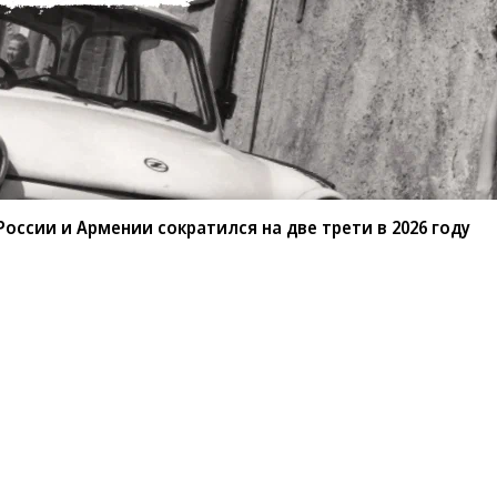
оссии и Армении сократился на две трети в 2026 году
санте»
Реклама
Обратная связь
Вакансии
Правовая информация
Android
E-mail рассылки
реулок д. 41,
тел. +7 (495) 797-69-70.
Партнерские проекты/матери
«Промо» и «Официальное со
а: kommersant.ru) зарегистрировано