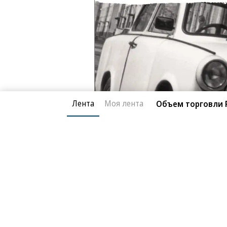
Лента
Моя лента
Объем торговли Р
Благотворительный фонд
О «Коммер
Архив
Контакты
18+ реклама
© АО «Коммерсантъ». 127006, Москва, Оружейный пе
Сетевое издание «Коммерсантъ» (доменное имя сайт