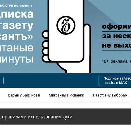
Реклама в «Ъ» www.kommersant.ru/ad
Взрыв у Balzi Rossi
Мигранты в Испании
Навстречу выборам
с
правилами использования куки