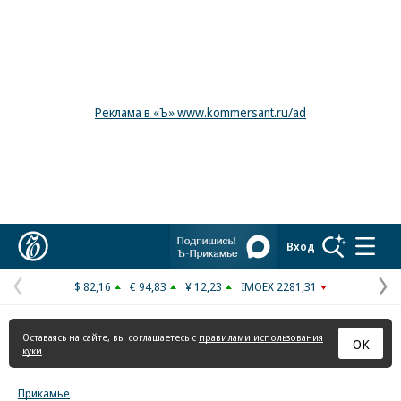
Реклама в «Ъ» www.kommersant.ru/ad
Коммерсантъ
Вход
$ 82,16
€ 94,83
¥ 12,23
IMOEX 2281,31
Предыдущая
С
страница
с
Оставаясь на сайте, вы соглашаетесь с
правилами использования
ОК
куки
Прикамье