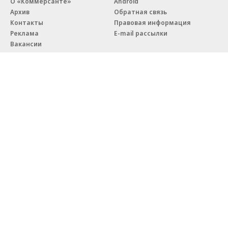
О «Коммерсанте»
Android
Архив
Обратная связь
Контакты
Правовая информация
Реклама
E-mail рассылки
Вакансии
18+
© АО «Коммерсантъ». 127006, Москва, Оружейный переулок д. 41,
тел. +7 (495) 797-69-70.
Сетевое издание «Коммерсантъ» (доменное имя сайта:
kommersant.ru) зарегистрировано Федеральной службой
по надзору в сфере связи, информационных технологий и массовых
коммуникаций (Роскомнадзор), регистрационный номер и дата
принятия решения о регистрации: серия
Эл № ФС77-76922
от 11 октября 2019 г.
Партнерские проекты/материалы, новости компаний, материалы
с пометкой «Промо» и «Официальное сообщение» опубликованы
на коммерческой основе.
На kommersant.ru применяются рекомендательные технологии.
Подробнее