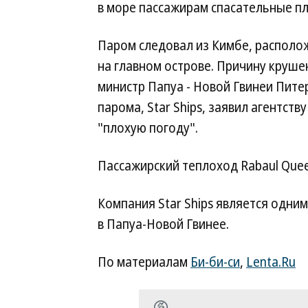
в море пассажирам спасательные п
Паром следовал из Кимбе, располож
на главном острове. Причину круше
министр Папуа - Новой Гвинеи Пите
парома, Star Ships, заявил агентст
"плохую погоду".
Пассажирский теплоход Rabaul Quee
Компания Star Ships является одни
в Папуа-Новой Гвинее.
По материалам
Би-би-си
,
Lenta.Ru