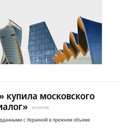
6» купила московского
иалог»
ЭКСКЛЮЗИВ
ведданными с Украиной в прежнем объеме