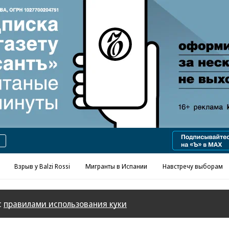
Реклама в «Ъ» www.kommersant.ru/ad
Взрыв у Balzi Rossi
Мигранты в Испании
Навстречу выборам
с
правилами использования куки