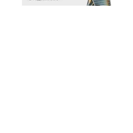
Благотворительный фонд
18+ реклама
О «Коммерсанте»
Android
Архив
Обратная связь
Контакты
Правовая информация
Реклама
E-mail рассылки
Вакансии
18+
© АО «Коммерсантъ». 127006, Москва, Оружейный переулок д. 41,
тел. +7 (495) 797-69-70.
Сетевое издание «Коммерсантъ» (доменное имя сайта:
kommersant.ru) зарегистрировано Федеральной службой