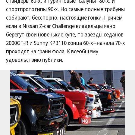
спайдеры 60-х, и туринговые "салуны" 80-х, и
спортпрототипы 90-х. Но самые полные трибуны
собирают, бесспорно, настоящие гонки. Причем
если в Nissап Z-car Сhаllеngе владельцы явно
берегут свои новенькие купе, то заезды седанов
2000GT-R и Sunny KPB110 конца 60-х--начала 70-х
проходят на грани фола. К всеобщему
удовольствию публики.