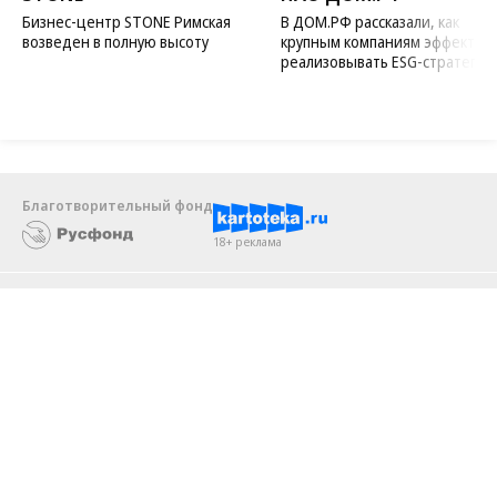
07.08.2026
07.08.2026
STONE
ПАО ДОМ.РФ
Бизнес-центр STONE Римская
В ДОМ.РФ рассказали, как
возведен в полную высоту
крупным компаниям эффектив
реализовывать ESG-стратегию
Благотворительный фонд
18+ реклама
О «Коммерсанте»
Android
Архив
Обратная связь
Контакты
Правовая информация
Реклама
E-mail рассылки
Вакансии