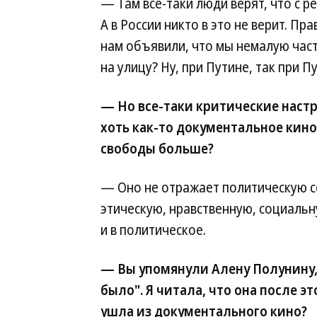
— Там все-таки люди верят, что с 
А в России никто в это не верит. Пр
нам объявили, что мы немалую част
на улицу? Ну, при Путине, так при П
— Но все-таки критические настр
хоть как-то документальное кино
свободы больше?
— Оно не отражает политическую 
этическую, нравственную, социальну
и в политическое.
— Вы упомянули Алену Полунину,
было". Я читала, что она после эт
ушла из документального кино?