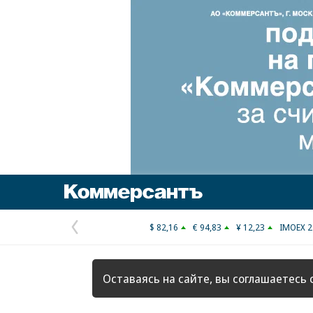
Коммерсантъ
$ 82,16
€ 94,83
¥ 12,23
IMOEX 2
Предыдущая
страница
Оставаясь на сайте, вы соглашаетесь 