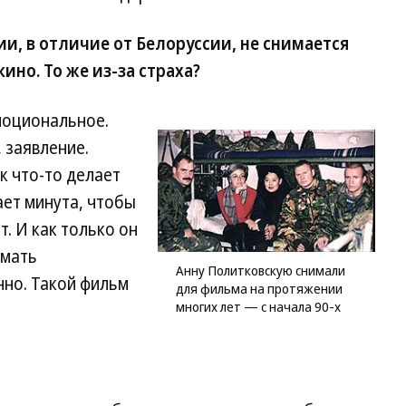
ии, в отличие от Белоруссии, не снимается
но. То же из-за страха?
моциональное.
 заявление.
к что-то делает
ает минута, чтобы
т. И как только он
имать
Анну Политковскую снимали
но. Такой фильм
для фильма на протяжении
многих лет — с начала 90-х