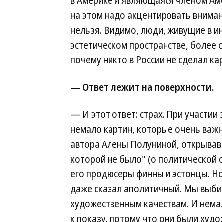
в Америке и являющаяся членом Ам
на этом надо акцентировать вниман
нельзя. Видимо, люди, живущие в и
эстетическом пространстве, более 
почему никто в России не сделал ка
— Ответ лежит на поверхности.
— И этот ответ: страх. При участи
немало картин, которые очень важн
автора Алены Полуниной, открывав
которой не было" (о политической о
его продюсеры финны и эстонцы. Но
даже сказал аполитичный. Мы выбир
художественным качествам. И нема
к показу, потому что они были ху