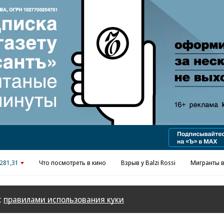
Реклама в «Ъ» www.kommersant.ru/ad
281,31
Что посмотреть в кино
Взрыв у Balzi Rossi
Мигранты в
с
правилами использования куки