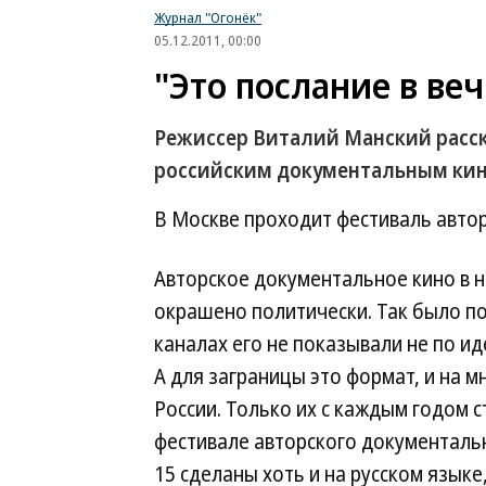
Журнал "Огонёк"
05.12.2011, 00:00
"Это послание в веч
Режиссер Виталий Манский расск
российским документальным ки
В Москве проходит фестиваль авто
Авторское документальное кино в н
окрашено политически. Так было по
каналах его не показывали не по и
А для заграницы это формат, и на м
России. Только их с каждым годом с
фестивале авторского документальн
15 сделаны хоть и на русском языке