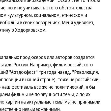
ериканской киноакадемии "Оскар". Не то чтобы
ие, но и не учитывать этого обстоятельства
ном культурном, социальном, этическом и
свободны в своих воззрениях. Меня удивляет,
ртину о Ходорковском.
и западных продюсеров или авторов создается
ы для России. Например, фильм российского
ший "Артдокфест" три года назад, "Революция,
ппозиции в нашей стране), тоже не российский,
 наш фестиваль все же не политический, я бы
аем фильмы не по звучности темы, а по их
ло картин на актуальные темы мы не принимали
дожественно невыдержанными.