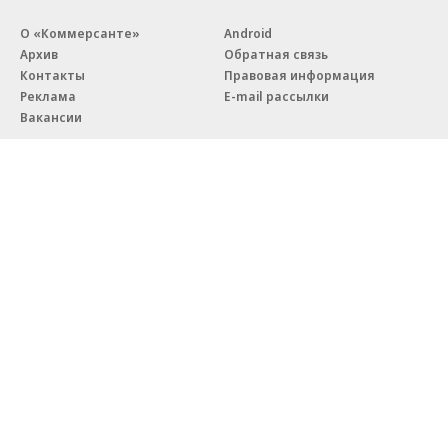
О «Коммерсанте»
Android
Архив
Обратная связь
Контакты
Правовая информация
Реклама
E-mail рассылки
Вакансии
18+
© АО «Коммерсантъ». 127006, Москва, Оружейный переулок д. 41,
тел. +7 (495) 797-69-70.
Сетевое издание «Коммерсантъ» (доменное имя сайта:
kommersant.ru) зарегистрировано Федеральной службой
по надзору в сфере связи, информационных технологий и массовых
коммуникаций (Роскомнадзор), регистрационный номер и дата
принятия решения о регистрации: серия
Эл № ФС77-76922
от 11 октября 2019 г.
Партнерские проекты/материалы, новости компаний, материалы
с пометкой «Промо» и «Официальное сообщение» опубликованы
на коммерческой основе.