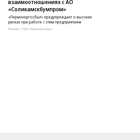
взаимоотношениях с АО
«Соликамскбумпром»
«Пермэнергосбыт» предупреждает о высоких
рисках при работе с этим предприятием
Реклама | ПАО «Пермэнергосбыт»