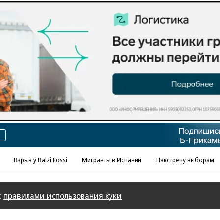
Реклама в «Ъ» www.kommersant.ru/ad
Взрыв у Balzi Rossi
Мигранты в Испании
Навстречу выборам
с
правилами использования куки