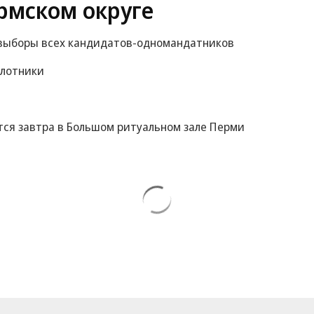
рмском округе
 выборы всех кандидатов-одномандатников
илотники
ся завтра в Большом ритуальном зале Перми