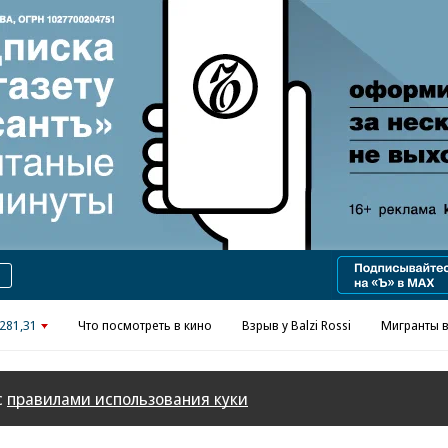
Реклама в «Ъ» www.kommersant.ru/ad
281,31
Что посмотреть в кино
Взрыв у Balzi Rossi
Мигранты в
с
правилами использования куки