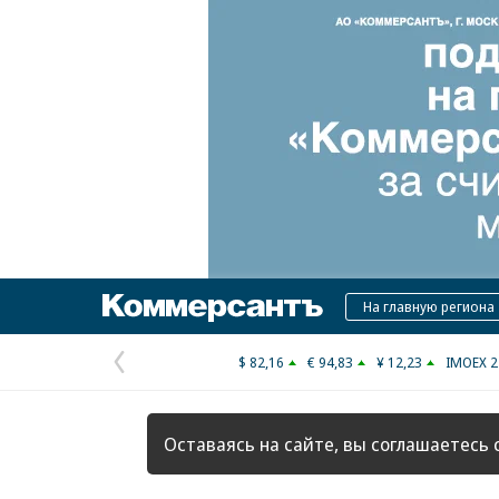
Коммерсантъ
На главную региона
$ 82,16
€ 94,83
¥ 12,23
IMOEX 2
Предыдущая
страница
Оставаясь на сайте, вы соглашаетесь 