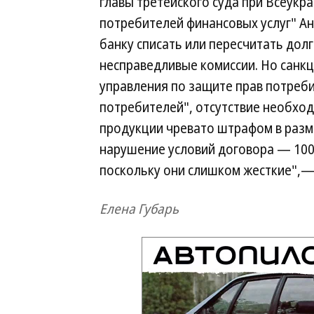
главы третейского суда при Всеукр
потребителей финансовых услуг" А
банку списать или пересчитать дол
несправедливые комиссии. Но санкц
управления по защите прав потребит
потребителей", отсутствие необхо
продукции чревато штрафом в разме
нарушение условий договора — 100
поскольку они слишком жесткие",—
Елена Губарь