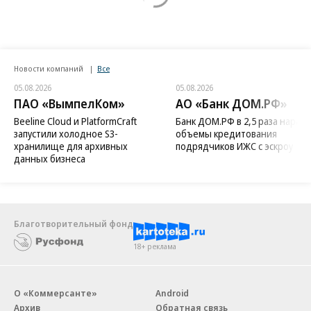
Новости компаний
Все
05.08.2026
05.08.2026
ПАО «ВымпелКом»
АО «Банк ДОМ.РФ»
Beeline Cloud и PlatformCraft
Банк ДОМ.РФ в 2,5 раза нараст
запустили холодное S3-
объемы кредитования
хранилище для архивных
подрядчиков ИЖС с эскроу
данных бизнеса
Благотворительный фонд
18+ реклама
О «Коммерсанте»
Android
Архив
Обратная связь