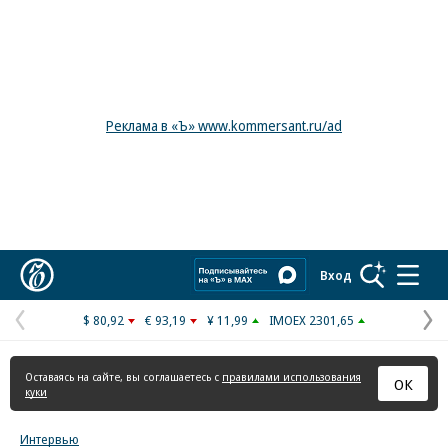
Реклама в «Ъ» www.kommersant.ru/ad
Коммерсантъ
Вход
$ 80,92
€ 93,19
¥ 11,99
IMOEX 2301,65
Предыдущая
С
страница
с
Оставаясь на сайте, вы соглашаетесь с
правилами использования
ОК
куки
Интервью