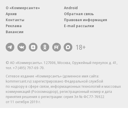
О «Коммерсанте»
Android
Архив
Обратная связь
Контакты
Правовая информация
Реклама
E-mail рассылки
Вакансии
18+
© АО «Коммерсантъ». 127006, Москва, Оружейный переулок д. 41,
тел. +7 (495) 797-69-70.
Сетевое издание «Коммерсантъ» (доменное имя сайта:
kommersant.ru) зарегистрировано Федеральной службой
по надзору в сфере связи, информационных технологий и массовых
коммуникаций (Роскомнадзор), регистрационный номер и дата
принятия решения о регистрации: серия
Эл № ФС77-76922
от 11 октября 2019 г.
Партнерские проекты/материалы, новости компаний, материалы
с пометкой «Промо» и «Официальное сообщение» опубликованы
на коммерческой основе.