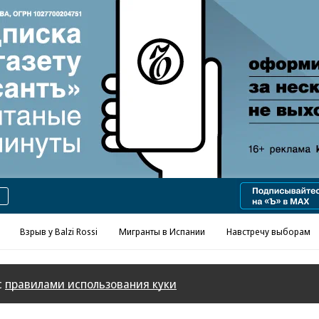
Реклама в «Ъ» www.kommersant.ru/ad
Взрыв у Balzi Rossi
Мигранты в Испании
Навстречу выборам
с
правилами использования куки