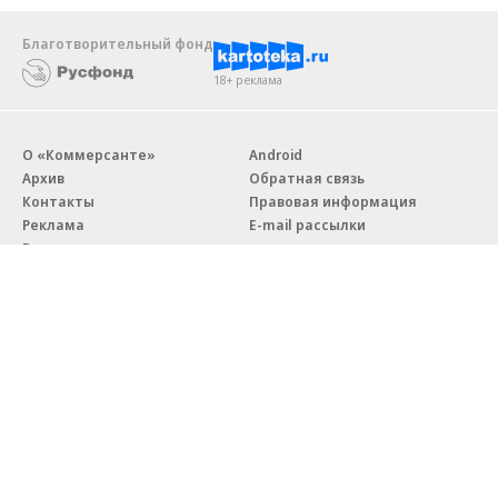
Благотворительный фонд
18+ реклама
О «Коммерсанте»
Android
Архив
Обратная связь
Контакты
Правовая информация
Реклама
E-mail рассылки
Вакансии
18+
© АО «Коммерсантъ». 127006, Москва, Оружейный переулок д. 41,
тел. +7 (495) 797-69-70.
Сетевое издание «Коммерсантъ» (доменное имя сайта:
kommersant.ru) зарегистрировано Федеральной службой
по надзору в сфере связи, информационных технологий и массовых
коммуникаций (Роскомнадзор), регистрационный номер и дата