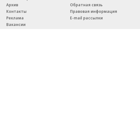
Архив
Обратная связь
Контакты
Правовая информация
Реклама
E-mail рассылки
Вакансии
18+
© АО «Коммерсантъ». 127006, Москва, Оружейный переулок д. 41,
тел. +7 (495) 797-69-70.
Сетевое издание «Коммерсантъ» (доменное имя сайта:
kommersant.ru) зарегистрировано Федеральной службой
по надзору в сфере связи, информационных технологий и массовых
коммуникаций (Роскомнадзор), регистрационный номер и дата
принятия решения о регистрации: серия
Эл № ФС77-76922
от 11 октября 2019 г.
Партнерские проекты/материалы, новости компаний, материалы
с пометкой «Промо» и «Официальное сообщение» опубликованы
на коммерческой основе.
На kommersant.ru применяются рекомендательные технологии.
Подробнее