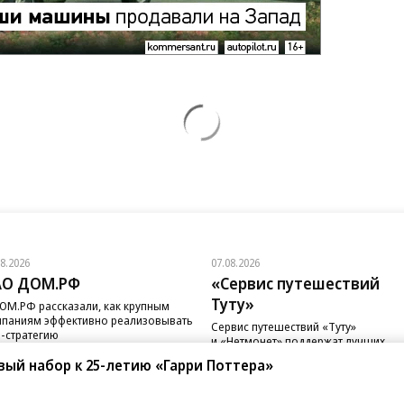
08.2026
07.08.2026
АО ДОМ.РФ
«Сервис путешествий
Туту»
ОМ.РФ рассказали, как крупным
паниям эффективно реализовывать
Сервис путешествий «Туту»
-стратегию
и «Нетмонет» поддержат лучших
сотрудников российских отелей
вый набор к 25-летию «Гарри Поттера»