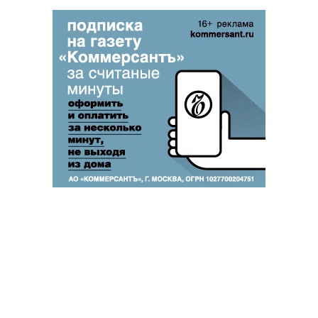
Благотворительный фонд
18+ реклама
О «Коммерсанте»
Android
Архив
Обратная связь