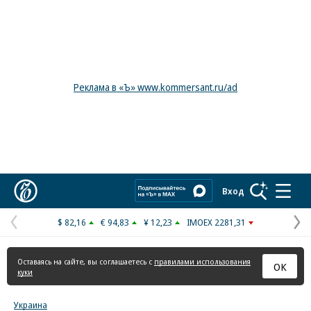
Реклама в «Ъ» www.kommersant.ru/ad
Коммерсантъ
Вход
$ 82,16
€ 94,83
¥ 12,23
IMOEX 2281,31
Предыдущая
С
страница
с
Оставаясь на сайте, вы соглашаетесь с
правилами использования
ОК
куки
Украина