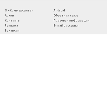
О «Коммерсанте»
Android
Архив
Обратная связь
Контакты
Правовая информация
Реклама
E-mail рассылки
Вакансии
18+
© АО «Коммерсантъ». 127006, Москва, Оружейный переулок д. 41,
тел. +7 (495) 797-69-70.
Сетевое издание «Коммерсантъ» (доменное имя сайта:
kommersant.ru) зарегистрировано Федеральной службой
по надзору в сфере связи, информационных технологий и массовых
коммуникаций (Роскомнадзор), регистрационный номер и дата
принятия решения о регистрации: серия
Эл № ФС77-76922
от 11 октября 2019 г.
Партнерские проекты/материалы, новости компаний, материалы
с пометкой «Промо» и «Официальное сообщение» опубликованы
на коммерческой основе.