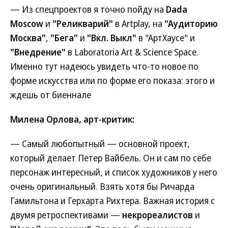
— Из спецпроектов я точно пойду на
Dada
Moscow
и
"Реликварий"
в Artplay, на
"Аудиторию
Москва"
,
"Бега"
и
"Вкл. Выкл"
в "АртХаусе" и
"Внедрение"
в Laboratoria Art & Science Space.
Именно тут надеюсь увидеть что-то новое по
форме искусства или по форме его показа: этого и
ждешь от биеннале
Милена Орлова, арт-критик:
— Самый любопытный — основной проект,
который делает Петер Вайбель. Он и сам по себе
персонаж интересный, и список художников у него
очень оригинальный. Взять хотя бы Ричарда
Гамильтона и Герхарта Рихтера. Важная история с
двумя ретроспективами —
некрореалистов
и