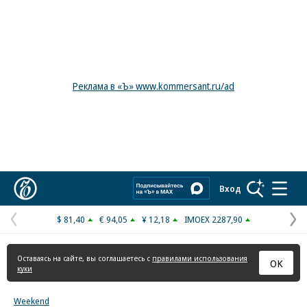
Реклама в «Ъ» www.kommersant.ru/ad
Коммерсантъ
Вход
$ 81,40
€ 94,05
¥ 12,18
IMOEX 2287,90
Предыдущая
С
страница
с
Оставаясь на сайте, вы соглашаетесь с
правилами использования
ОК
куки
Weekend